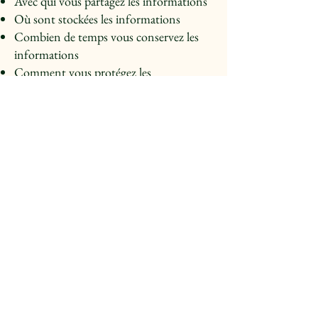
Avec qui vous partagez les informations
Où sont stockées les informations
Combien de temps vous conservez les
informations
Comment vous protégez les
informations
Les modifications ou mises à jour de la
Politique de confidentialité
Cliquez ici
pour obtenir des
informations plus détaillées sur la
création de votre politique de
confidentialité.